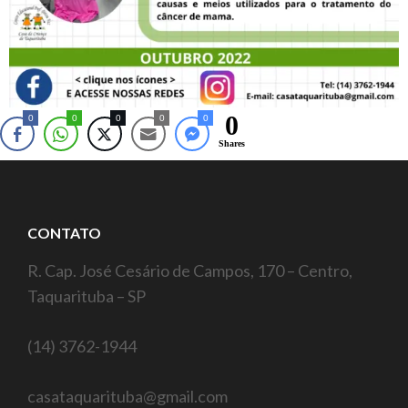
0
0
0
0
0
0
Shares
CONTATO
R. Cap. José Cesário de Campos, 170 – Centro,
Taquarituba – SP
(14) 3762-1944
casataquarituba@gmail.com