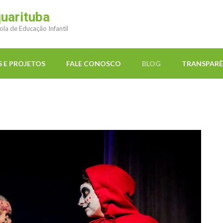
quarituba
ola de Educação Infantil
 E PROJETOS
FALE CONOSCO
BLOG
TRANSPARÊ