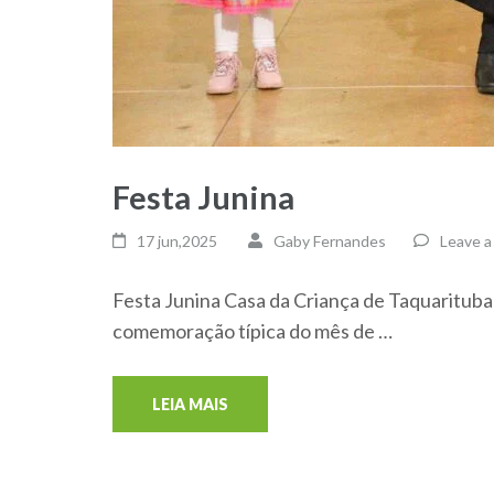
Festa Junina
17 jun,2025
Gaby Fernandes
Leave 
Festa Junina Casa da Criança de Taquarituba
comemoração típica do mês de …
LEIA MAIS