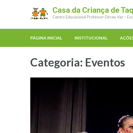
Casa da Criança de Ta
Centro Educacional Professor Dirceu Vaz – Esc
PÁGINA INICIAL
INSTITUCIONAL
AÇÕES
Categoria:
Eventos