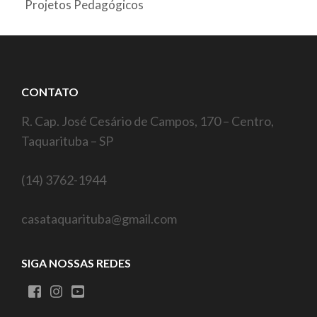
Projetos Pedagógicos
CONTATO
R. Cap. José Cesário de Campos, 170 – Centro,
Taquarituba – SP
(14) 3762-1944
casataquarituba@gmail.com
SIGA NOSSAS REDES