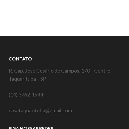
CONTATO
R. Cap. José Cesário de Campos, 170 – Centro,
Taquarituba – SP
(14) 3762-1944
casataquarituba@gmail.com
SIGA NOSSAS REDES