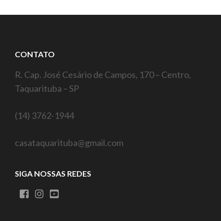
CONTATO
R. Cap. José Cesário de Campos, 170 – Centro,
Taquarituba – SP
(14) 3762-1944
casataquarituba@gmail.com
SIGA NOSSAS REDES