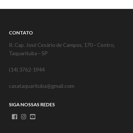
CONTATO
R. Cap. José Cesário de Campos, 170 – Centro,
Taquarituba – SP
(14) 3762-1944
casataquarituba@gmail.com
SIGA NOSSAS REDES