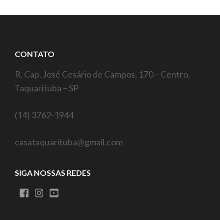
CONTATO
R. Cap. José Cesário de Campos, 170 – Centro,
Taquarituba – SP
(14) 3762-1944
casataquarituba@gmail.com
SIGA NOSSAS REDES