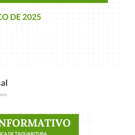
al
nts