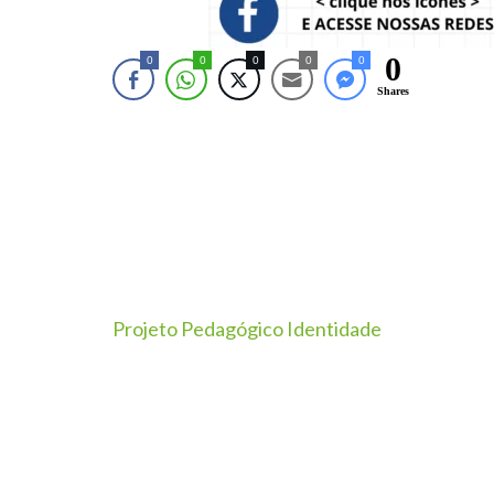
0
0
0
0
0
0
Shares
Projeto Pedagógico Identidade